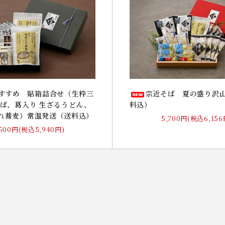
すすめ 貼箱詰合せ（生粋三
宗近そば 夏の盛り沢
そば、葛入り 生ざるうどん、
料込）
れ蕎麦）常温発送（送料込）
5,700円(税込6,156
,500円(税込5,940円)