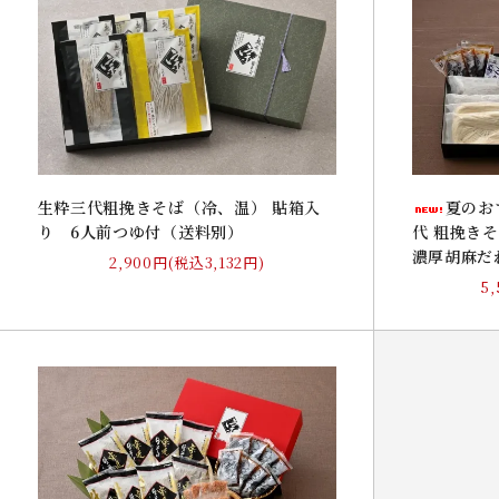
夏のお
生粋三代粗挽きそば（冷、温） 貼箱入
代 粗挽き
り 6人前つゆ付（送料別）
濃厚胡麻だ
2,900円(税込3,132円)
5