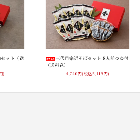
山セット（送
三代目宗近そばセット 8人前つゆ付
（送料込）
円)
4,740円(税込5,119円)