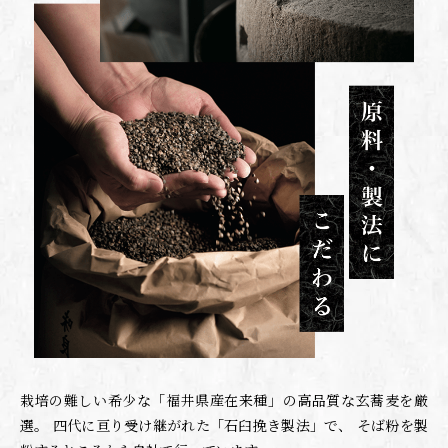
栽培の難しい希少な「福井県産在来種」の高品質な玄蕎麦を厳
選。
四代に亘り受け継がれた「石臼挽き製法」で、
そば粉を製