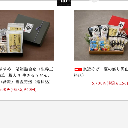
すすめ 貼箱詰合せ（生粋三
宗近そば 夏の盛り沢
そば、葛入り 生ざるうどん、
料込）
れ蕎麦）常温発送（送料込）
5,700円(税込6,156
,500円(税込5,940円)