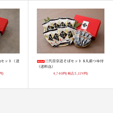
山セット（送
三代目宗近そばセット 8人前つゆ付
（送料込）
円)
4,740円(税込5,119円)