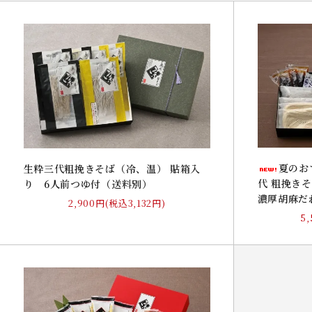
夏のお
生粋三代粗挽きそば（冷、温） 貼箱入
代 粗挽き
り 6人前つゆ付（送料別）
濃厚胡麻だ
2,900円(税込3,132円)
5