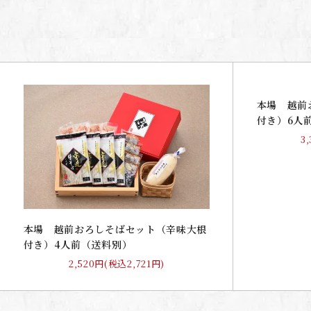
本場 越前
付き）6人
3
本場 越前おろしそばセット（辛味大根
付き）4人前（送料別）
2,520円(税込2,721円)