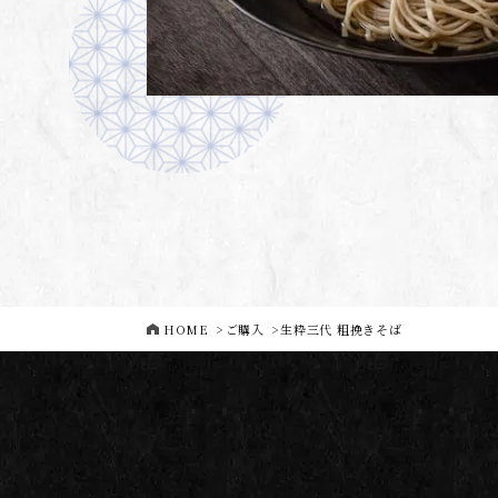
HOME
>
ご購入
>
生粋三代 粗挽きそば