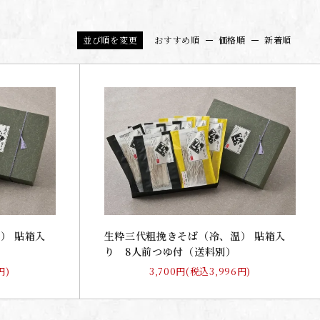
並び順を変更
おすすめ順
価格順
新着順
） 貼箱入
生粋三代粗挽きそば（冷、温） 貼箱入
り 8人前つゆ付（送料別）
円)
3,700円(税込3,996円)