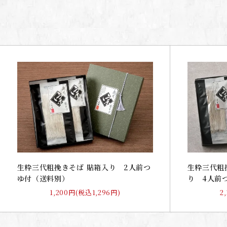
生粋三代粗挽きそば 貼箱入り 2人前つ
生粋三代粗
ゆ付（送料別）
り 4人前
1,200円(税込1,296円)
2