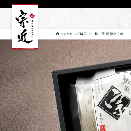
HOME
>
ご購入
>
生粋三代 粗挽きそば