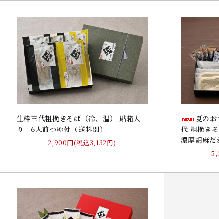
夏のお
生粋三代粗挽きそば（冷、温） 貼箱入
代 粗挽き
り 6人前つゆ付（送料別）
濃厚胡麻だ
2,900円(税込3,132円)
5