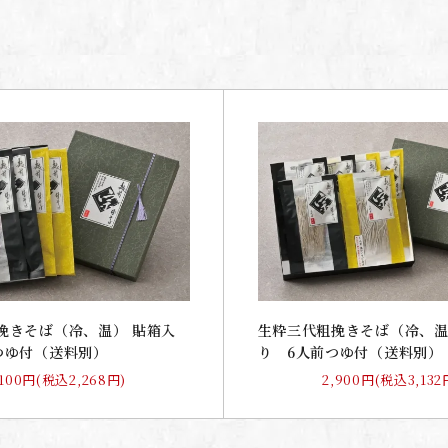
挽きそば（冷、温） 貼箱入
生粋三代粗挽きそば（冷、温
つゆ付（送料別）
り 6人前つゆ付（送料別）
,100円(税込2,268円)
2,900円(税込3,132