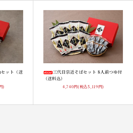
山セット（送
三代目宗近そばセット 8人前つゆ付
（送料込）
円)
4,740円(税込5,119円)