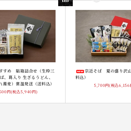
すすめ 貼箱詰合せ（生粋三
宗近そば 夏の盛り沢
そば、葛入り 生ざるうどん、
料込）
れ蕎麦）常温発送（送料込）
5,700円(税込6,156
,500円(税込5,940円)