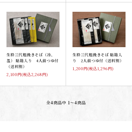
生粋三代粗挽きそば（冷、
生粋三代粗挽きそば 貼箱入
温） 貼箱入り 4人前つゆ付
り 2人前つゆ付（送料別）
（送料別）
1,200円(税込1,296円)
2,100円(税込2,268円)
全
4
商品中
1〜4
商品